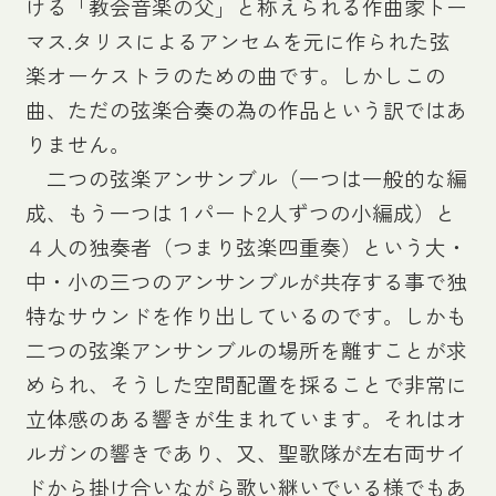
ける「教会音楽の父」と称えられる作曲家トー
マス.タリスによるアンセムを元に作られた弦
楽オーケストラのための曲です。しかしこの
曲、ただの弦楽合奏の為の作品という訳ではあ
りません。
二つの弦楽アンサンブル（一つは一般的な編
成、もう一つは１パート2人ずつの小編成）と
４人の独奏者（つまり弦楽四重奏）という大・
中・小の三つのアンサンブルが共存する事で独
特なサウンドを作り出しているのです。しかも
二つの弦楽アンサンブルの場所を離すことが求
められ、そうした空間配置を採ることで非常に
立体感のある響きが生まれています。それはオ
ルガンの響きであり、又、聖歌隊が左右両サイ
ドから掛け合いながら歌い継いでいる様でもあ