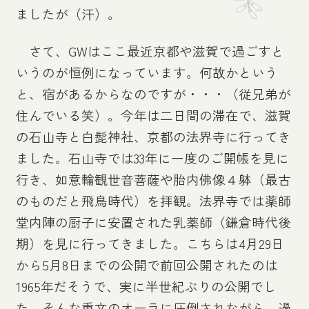
ましたが（汗）。
さて、GWはここ最近京都や滋賀で過ごすと
いうのが恒例になっています。何故かという
と、宿があるからなのですが・・・（従兄弟が
住んでいる笑）。今年は二日間の滞在で、滋賀
の石山寺と白髭神社、京都の法界寺に行ってき
ました。石山寺では33年に一度のご開帳を見に
行き、如意輪観世音菩薩や胎内佛像４躰（最古
のものだと飛鳥時代）を拝観。法界寺では薬師
堂内陣の厨子に安置された乳薬師（鎌倉時代後
期）を見に行ってきました。こちらは4月29日
から5月8日までの公開で前回公開されたのは
1965年だそうで、実に半世紀ぶりの公開でし
た。そんな重文のオーラに圧倒されながら、過